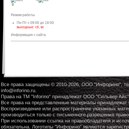
0
-0
0
Режим работы
Пн-Пт с 09:00 до 18:00
выходные: сб, вс
Информация с сайта
Все права защищены © 2010-2026, ООО "Инфорино", те
info@inforino.ru.
Права на ТМ "Inforino" принадлежат ООО "Сильвер Айс"
Все права на представленные материалы принадлежат
Воспроизведение или распространение указанных мат
производиться только с письменного разрешения право
При использовании ссылка на правообладателя и исто
обязательна. Логотипы "Инфорино" являются зарегис