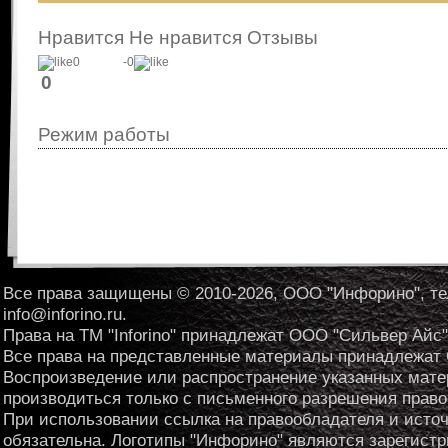
Нравится
Не нравится
Отзывы
0
-0
0
Режим работы
Пн-Пт с 08:25 до 13:25
Пн-Пт с 14:45 до 16:00
выходные: сб, вс
Информация с сайта: www.friuladria.it
Все права защищены © 2010-2026, ООО "Инфорино", те
info@inforino.ru.
Права на ТМ "Inforino" принадлежат ООО "Сильвер Айс"
Все права на представленные материалы принадлежат
Воспроизведение или распространение указанных мат
производиться только с письменного разрешения право
При использовании ссылка на правообладателя и исто
обязательна. Логотипы "Инфорино" являются зарегис